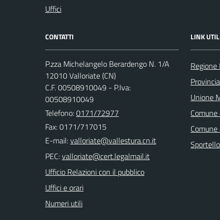
Uffici
CONTATTI
LINK UTIL
P.zza Michelangelo Berardengo N. 1/A
Regione
12010 Valloriate (CN)
Provinci
C.F. 00508910049 - P.Iva:
Unione M
00508910049
Telefono:
0171/72977
Comune 
Fax: 0171/717015
Comune 
E-mail:
Sportell
PEC:
Ufficio Relazioni con il pubblico
Uffici e orari
Numeri utili