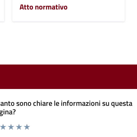
Atto normativo
anto sono chiare le informazioni su questa
gina?
a da 1 a 5 stelle la pagina
ta 1 stelle su 5
Valuta 2 stelle su 5
Valuta 3 stelle su 5
Valuta 4 stelle su 5
Valuta 5 stelle su 5