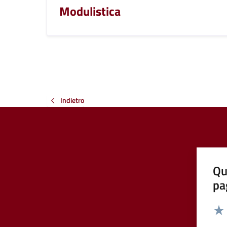
Modulistica
Indietro
Qu
pa
Valut
Valu