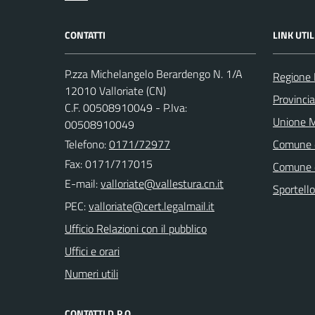
CONTATTI
LINK UTIL
P.zza Michelangelo Berardengo N. 1/A
Regione
12010 Valloriate (CN)
Provinci
C.F. 00508910049 - P.Iva:
Unione M
00508910049
Telefono:
0171/72977
Comune 
Fax: 0171/717015
Comune 
E-mail:
Sportell
PEC:
Ufficio Relazioni con il pubblico
Uffici e orari
Numeri utili
CONTATTI D.P.O.