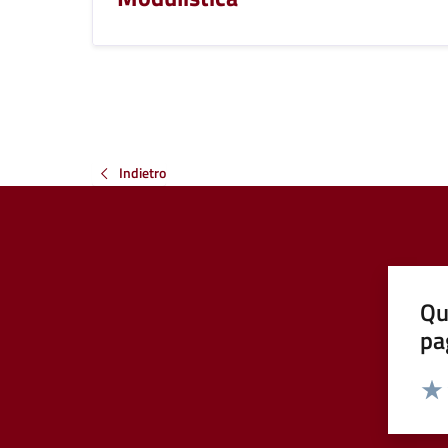
Indietro
Qu
pa
Valut
Valu