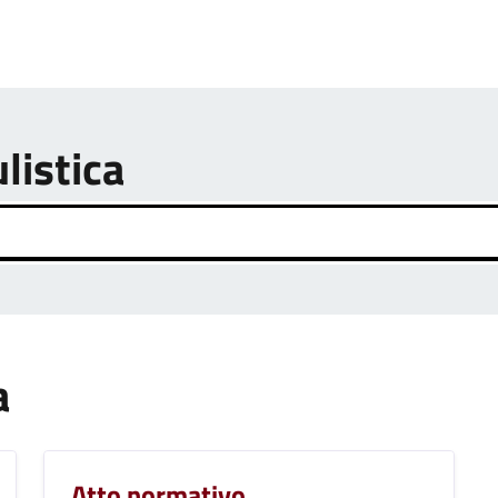
listica
a
Atto normativo