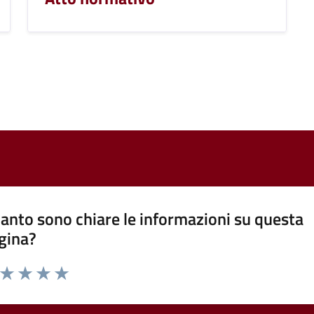
anto sono chiare le informazioni su questa
gina?
a da 1 a 5 stelle la pagina
ta 1 stelle su 5
Valuta 2 stelle su 5
Valuta 3 stelle su 5
Valuta 4 stelle su 5
Valuta 5 stelle su 5