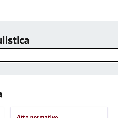
listica
a
Atto normativo