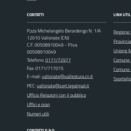
CONTATTI
LINK UTIL
P.zza Michelangelo Berardengo N. 1/A
Regione
12010 Valloriate (CN)
Provinci
C.F. 00508910049 - P.Iva:
Unione M
00508910049
Telefono:
0171/72977
Comune 
Fax: 0171/717015
Comune 
E-mail:
Sportell
PEC:
Ufficio Relazioni con il pubblico
Uffici e orari
Numeri utili
CONTATTI D.P.O.