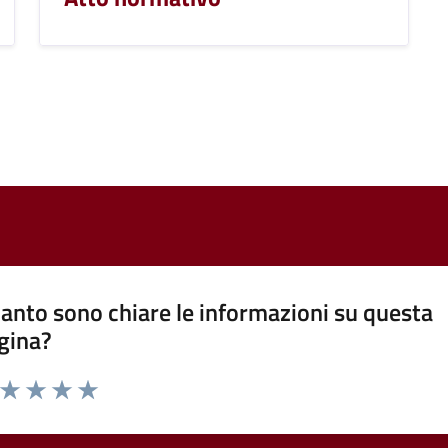
anto sono chiare le informazioni su questa
gina?
a da 1 a 5 stelle la pagina
ta 1 stelle su 5
Valuta 2 stelle su 5
Valuta 3 stelle su 5
Valuta 4 stelle su 5
Valuta 5 stelle su 5