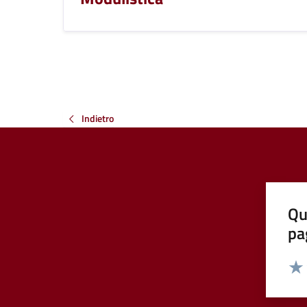
Indietro
Qu
pa
Valut
Valu