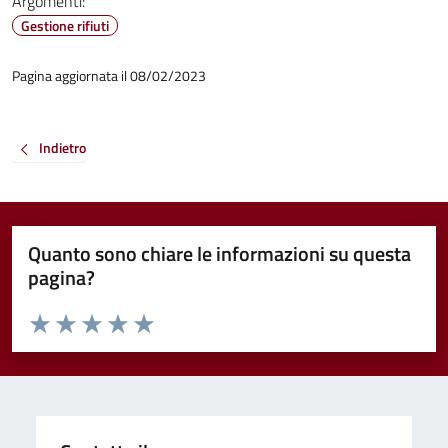
Argomenti:
Gestione rifiuti
Pagina aggiornata il 08/02/2023
Indietro
Quanto sono chiare le informazioni su questa
pagina?
Valuta da 1 a 5 stelle la pagina
Valuta 1 stelle su 5
Valuta 2 stelle su 5
Valuta 3 stelle su 5
Valuta 4 stelle su 5
Valuta 5 stelle su 5