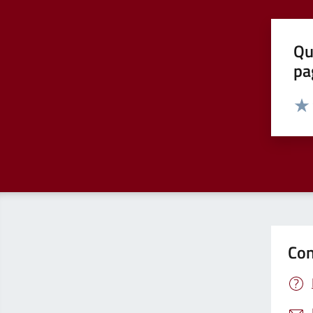
Qu
pa
Valut
Valu
Con