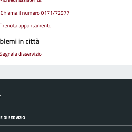
Chiama il numero 0171/72977
Prenota appuntamento
blemi in città
Segnala disservizio
e
E DI SERVIZIO