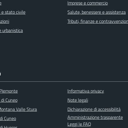
e
Imprese e commercio
e stato civile
Salute, benessere e assistenza
zioni
Tributi, finanze e contravvenzion
 urbanistica
I
 Piemonte
Informativa privacy
a di Cuneo
Note legali
ontana Valle Stura
Dichiarazione di accessibilità
Amministrazione trasparente
di Cuneo
Leggi le FAQ
di Hyeres