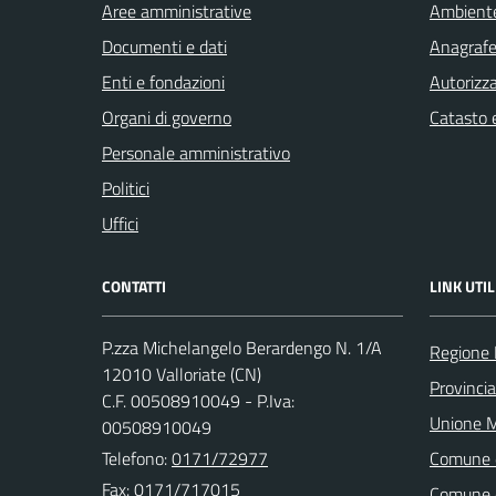
Aree amministrative
Ambient
Documenti e dati
Anagrafe 
Enti e fondazioni
Autorizza
Organi di governo
Catasto e
Personale amministrativo
Politici
Uffici
CONTATTI
LINK UTIL
P.zza Michelangelo Berardengo N. 1/A
Regione
12010 Valloriate (CN)
Provinci
C.F. 00508910049 - P.Iva:
Unione M
00508910049
Telefono:
0171/72977
Comune 
Fax: 0171/717015
Comune 