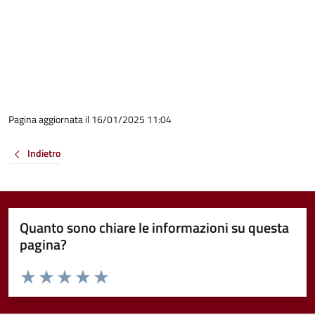
Pagina aggiornata il 16/01/2025 11:04
Indietro
Quanto sono chiare le informazioni su questa
pagina?
Valuta da 1 a 5 stelle la pagina
Valuta 1 stelle su 5
Valuta 2 stelle su 5
Valuta 3 stelle su 5
Valuta 4 stelle su 5
Valuta 5 stelle su 5