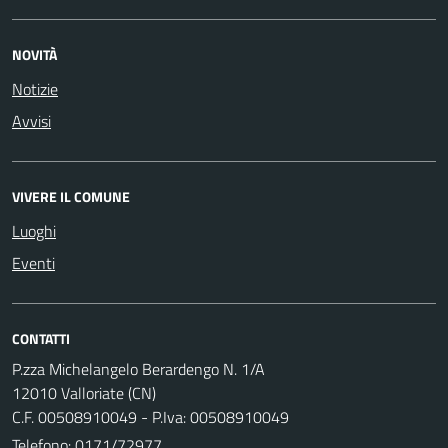
NOVITÀ
Notizie
Avvisi
VIVERE IL COMUNE
Luoghi
Eventi
CONTATTI
P.zza Michelangelo Berardengo N. 1/A
12010 Valloriate (CN)
C.F. 00508910049 - P.Iva: 00508910049
Telefono:
0171/72977