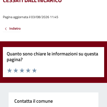
CESSATI DALL'INCARICO
Pagina aggiornata il 03/08/2026 11:45
Indietro
Quanto sono chiare le informazioni su questa
pagina?
Valuta da 1 a 5 stelle la pagina
Valuta 1 stelle su 5
Valuta 2 stelle su 5
Valuta 3 stelle su 5
Valuta 4 stelle su 5
Valuta 5 stelle su 5
Contatta il comune