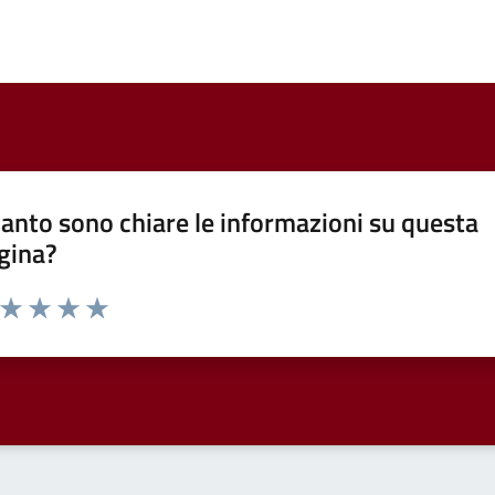
anto sono chiare le informazioni su questa
gina?
a da 1 a 5 stelle la pagina
ta 1 stelle su 5
Valuta 2 stelle su 5
Valuta 3 stelle su 5
Valuta 4 stelle su 5
Valuta 5 stelle su 5