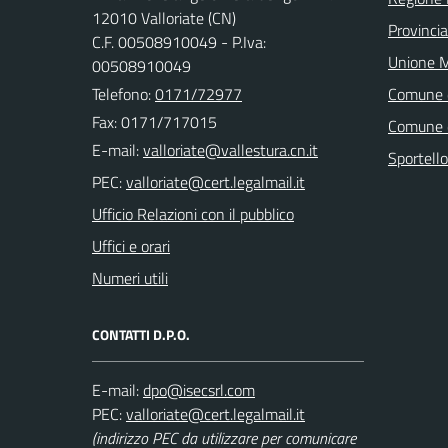
12010 Valloriate (CN)
Provinci
C.F. 00508910049 - P.Iva:
Unione M
00508910049
Telefono:
0171/72977
Comune 
Fax: 0171/717015
Comune 
E-mail:
Sportell
PEC:
Ufficio Relazioni con il pubblico
Uffici e orari
Numeri utili
CONTATTI D.P.O.
E-mail:
PEC:
(indirizzo PEC da utilizzare per comunicare