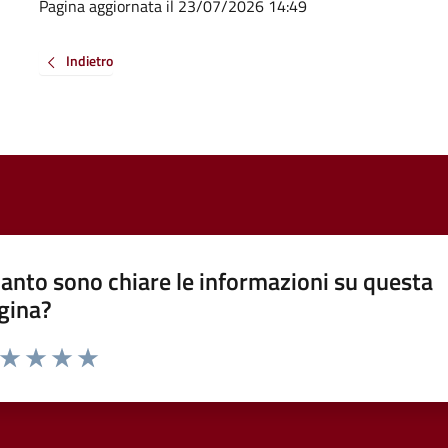
Pagina aggiornata il 23/07/2026 14:49
Indietro
anto sono chiare le informazioni su questa
gina?
a da 1 a 5 stelle la pagina
ta 1 stelle su 5
Valuta 2 stelle su 5
Valuta 3 stelle su 5
Valuta 4 stelle su 5
Valuta 5 stelle su 5