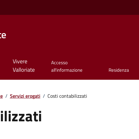
te
Vivere
Accesso
Valloriate
all'informazione
Residenza
te
/
Servizi erogati
/
Costi contabilizzati
lizzati