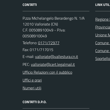
CONTATTI
LINK UTIL
P.zza Michelangelo Berardengo N. 1/A
Regione
12010 Valloriate (CN)
Provinci
C.F. 00508910049 - P.Iva:
Unione M
00508910049
Telefono:
0171/72977
Comune 
Fax: 0171/717015
Comune 
E-mail:
Sportell
PEC:
Ufficio Relazioni con il pubblico
Uffici e orari
Numeri utili
CONTATTI D.P.O.