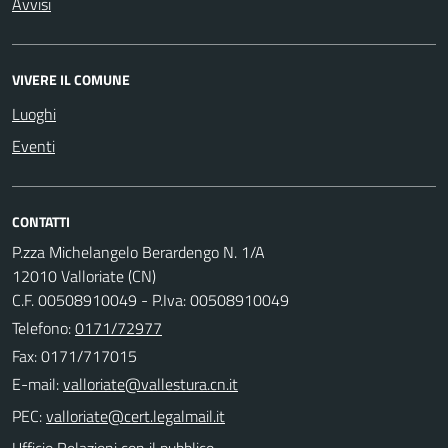
Avvisi
VIVERE IL COMUNE
Luoghi
Eventi
CONTATTI
P.zza Michelangelo Berardengo N. 1/A
12010 Valloriate (CN)
C.F. 00508910049 - P.Iva: 00508910049
Telefono:
0171/72977
Fax: 0171/717015
E-mail:
PEC:
Ufficio Relazioni con il pubblico