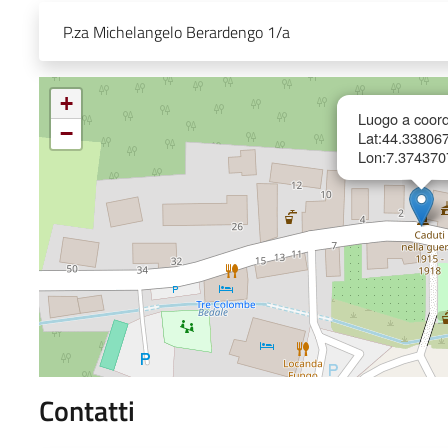
P.za Michelangelo Berardengo 1/a
+
Luogo a coord
−
Lat:44.33806
Lon:7.374370
Contatti