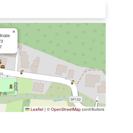
×
inate
73
7
Leaflet
|
©
OpenStreetMap
contributors