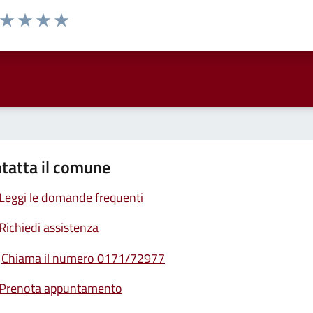
a da 1 a 5 stelle la pagina
ta 1 stelle su 5
Valuta 2 stelle su 5
Valuta 3 stelle su 5
Valuta 4 stelle su 5
Valuta 5 stelle su 5
tatta il comune
Leggi le domande frequenti
Richiedi assistenza
Chiama il numero 0171/72977
Prenota appuntamento