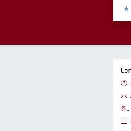
Valut
Valu
Con