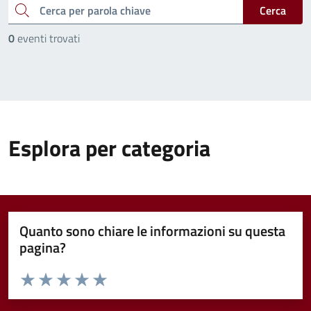
cerca
Cerca
0
eventi trovati
Esplora per categoria
Quanto sono chiare le informazioni su questa
pagina?
Valuta da 1 a 5 stelle la pagina
Valuta 1 stelle su 5
Valuta 2 stelle su 5
Valuta 3 stelle su 5
Valuta 4 stelle su 5
Valuta 5 stelle su 5