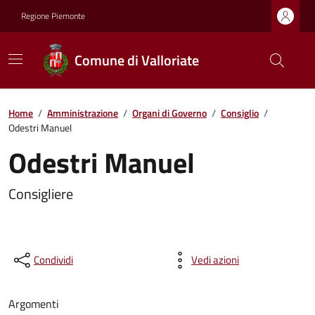
Regione Piemonte
Comune di Valloriate
Home
/
Amministrazione
/
Organi di Governo
/
Consiglio
/
Odestri Manuel
Odestri Manuel
Consigliere
Condividi
Vedi azioni
Argomenti