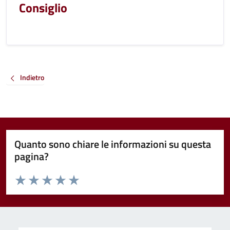
Consiglio
Indietro
Quanto sono chiare le informazioni su questa
pagina?
Valuta da 1 a 5 stelle la pagina
Valuta 1 stelle su 5
Valuta 2 stelle su 5
Valuta 3 stelle su 5
Valuta 4 stelle su 5
Valuta 5 stelle su 5